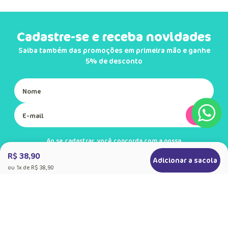
Em até
1
x
R$
20
,
90
sem juros
Em até
1
x
R$
39
,
90
sem juros
Cadastre-se e receba novidades
Saiba também das promoções em primeira mão e ganhe
5% de desconto
Ok
R$ 38,90
Adicionar a sacola
Ao se cadastrar, você concorda com a nossa
ou
1
x de
R$ 38,90
Política de Privacidade