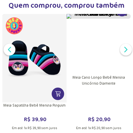
Quem comprou, comprou também
VER MA
DUTO
MAIS INFORMAÇÕES DO PRODUTO
VER MAIS INFORMAÇÕES DO PRODU
Meia Cano Longo Bebê Menina
Unicórnio Diamente
Meia Sapatilha Bebê Menina Pinguim
R$
20
,
90
R$
39
,
90