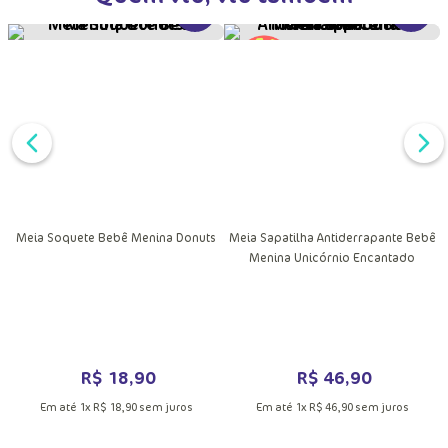
Quem viu, viu também
DUTO
VER MAIS INFORMAÇÕES DO PRODU
VER MA
MAIS INFORMAÇÕES DO PRODUTO
Meia Soquete Bebê Menina Donuts
Meia Sapatilha Antiderrapante Bebê
Menina Unicórnio Encantado
R$
18
,
90
R$
46
,
90
Em até
1
x
R$
18
,
90
sem juros
Em até
1
x
R$
46
,
90
sem juros