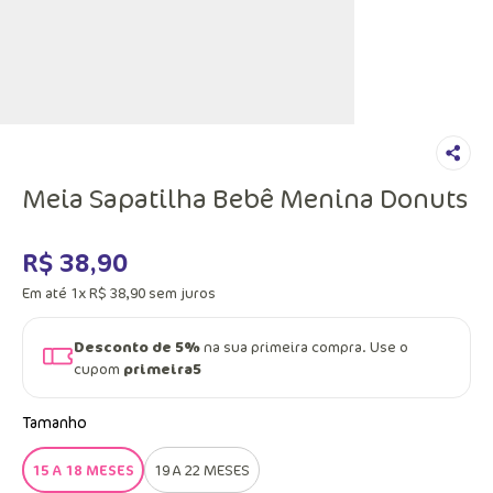
Meia Sapatilha Bebê Menina Donuts
R$
38
,
90
Em até
1
x
R$
38
,
90
sem juros
Desconto de 5%
na sua primeira compra. Use o
cupom
primeira5
Tamanho
15 A 18 MESES
19 A 22 MESES