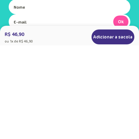
Ok
R$ 46,90
Adicionar a sacola
Ao se cadastrar, você concorda com a nossa
ou
1
x de
R$ 46,90
Política de Privacidade
+
Sobre a Puket
Quem somos