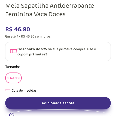
Meia Sapatilha Antiderrapante
Feminina Vaca Doces
R$
46
,
90
Em até
1
x
R$
46
,
90
sem juros
Desconto de 5%
na sua primeira compra. Use o
cupom
primeira5
Tamanho
34 A 39
Adicionar a sacola