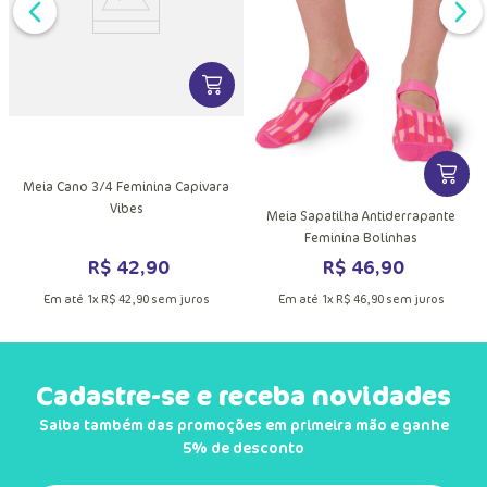
DUTO
MAIS INFORMAÇÕES DO PRODUTO
VER MAIS INFORMAÇÕES DO PRODU
VER MA
Meia Cano 3/4 Feminina Capivara
Vibes
Meia Sapatilha Antiderrapante
Feminina Bolinhas
R$
42
,
90
R$
46
,
90
Em até
1
x
R$
42
,
90
sem juros
Em até
1
x
R$
46
,
90
sem juros
Cadastre-se e receba novidades
Saiba também das promoções em primeira mão e ganhe
5% de desconto