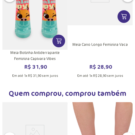
DUTO
MAIS INFORMAÇÕES DO PRODUTO
VER MA
VER MAIS INFORMAÇÕES DO PRODU
a
Meia Cano Longo Feminina Vaca
Meia Botinha Antiderrapante
Feminina Capivara Vibes
R$
28
,
90
R$
31
,
90
Em até
1
x
R$
28
,
90
sem juros
Em até
1
x
R$
31
,
90
sem juros
Quem comprou, comprou também