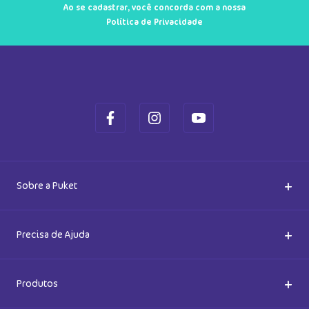
Ao se cadastrar, você concorda com a nossa
Política de Privacidade
+
Sobre a Puket
Quem somos
+
Precisa de Ajuda
Nossas Lojas
Dúvidas Frequentes
+
Produtos