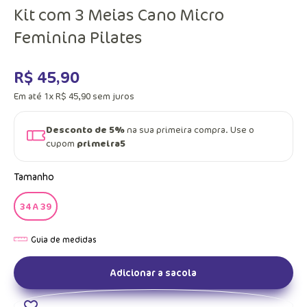
Kit com 3 Meias Cano Micro
Feminina Pilates
R$
45
,
90
Em até
1
x
R$
45
,
90
sem juros
Desconto de 5%
na sua primeira compra. Use o
cupom
primeira5
Tamanho
34 A 39
Adicionar a sacola