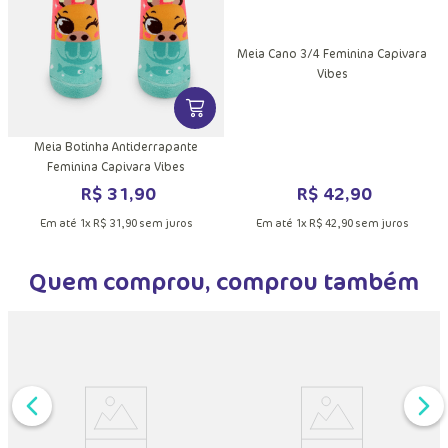
DUTO
MAIS INFORMAÇÕES DO PRODUTO
Meia Cano 3/4 Feminina Capivara
Vibes
VER MAIS INFORMAÇÕES DO PRODU
Meia Botinha Antiderrapante
Feminina Capivara Vibes
R$
42
,
90
R$
31
,
90
Em até
1
x
R$
42
,
90
sem juros
Em até
1
x
R$
31
,
90
sem juros
Quem comprou, comprou também