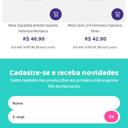
DUTO
MAIS INFORMAÇÕES DO PRODUTO
VER MAIS INFORMAÇÕES DO PRODU
VER MA
Meia Sapatilha Antiderrapante
Meia Cano 3/4 Feminina Capivara
Feminina Mosaico
Vibes
R$
46
,
90
R$
42
,
90
Em até
1
x
R$
46
,
90
sem juros
Em até
1
x
R$
42
,
90
sem juros
Cadastre-se e receba novidades
Saiba também das promoções em primeira mão e ganhe
5% de desconto
Ok