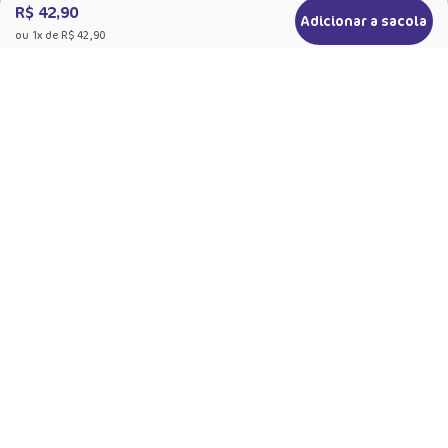
R$ 42,90
Adicionar a sacola
Ao se cadastrar, você concorda com a nossa
ou
1
x de
R$ 42,90
Política de Privacidade
+
Sobre a Puket
Quem somos
+
Precisa de Ajuda
Nossas Lojas
Dúvidas Frequentes
+
Produtos