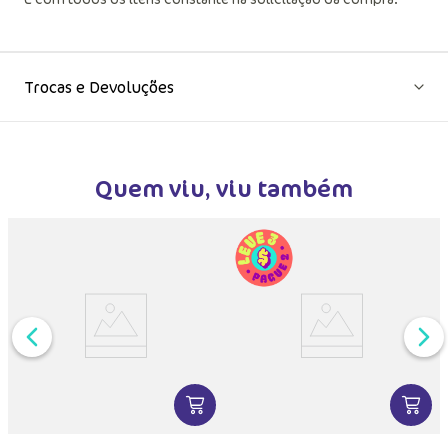
Trocas e Devoluções
Quem viu, viu também
VER MAIS INFORMAÇÕES DO PRODU
VER MA