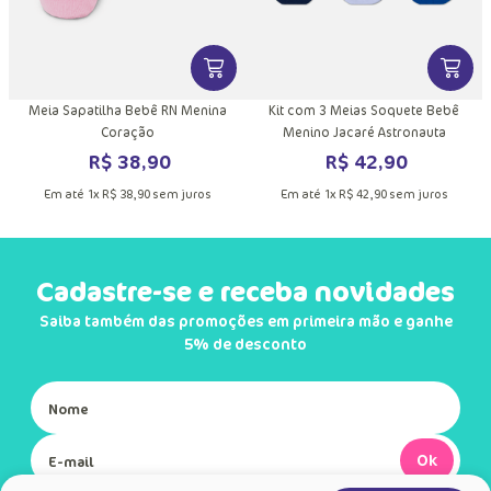
MAIS INFORMAÇÕES DO PRODUTO
VER MAIS INFORMAÇÕES DO PRODU
VER MA
Meia Sapatilha Bebê RN Menina
Kit com 3 Meias Soquete Bebê
Coração
Menino Jacaré Astronauta
R$
38
,
90
R$
42
,
90
Em até
1
x
R$
38
,
90
sem juros
Em até
1
x
R$
42
,
90
sem juros
Cadastre-se e receba novidades
Saiba também das promoções em primeira mão e ganhe
5% de desconto
Ok