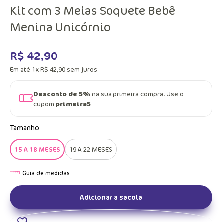
Kit com 3 Meias Soquete Bebê
Menina Unicórnio
R$
42
,
90
Em até
1
x
R$
42
,
90
sem juros
Desconto de 5%
na sua primeira compra. Use o
cupom
primeira5
Tamanho
15 A 18 MESES
19 A 22 MESES
Adicionar a sacola