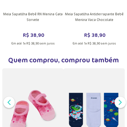
DUTO
MAIS INFORMAÇÕES DO PRODUTO
Meia Sapatilha Bebê RN Menina Gata
Meia Sapatilha Antiderrapante Bebê
Sorvete
Menina Vaca Chocolate
R$
38
,
90
R$
38
,
90
Em até
1
x
R$
38
,
90
sem juros
Em até
1
x
R$
38
,
90
sem juros
Quem comprou, comprou também
DUTO