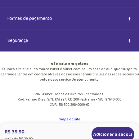
Meias do Bem
Cashback Puket
Acessórios
+
Formas de pagamento
Happy Friday 2026
Como comprar
Lingeries
+
Segurança
Seja um Franqueado
Frete e entregas
Meias
Retire na loja
Não caia em golpes
Pagamento
O único site oficial da marca Puket é puket.com.br. Em caso de qualquer suspeita
Moda Praia
de fraude, entre em contato através dos nossos canais oficiais nas redes sociais ou
Cupom de desconto
pelo nosso serviço de atendimento.
Trocas e Devoluções
Pijamas
2025 Puket - Todos os Direitos Reservados.
Blog
Rod. Fernão Dias, S/N, KM 937, CD 200 - Extrema - MG, 37640-000
Política de Privacidade
CNPJ: 58.500.398/0009-62
Personalize
Trabalhe Conosco
mapa do site
Regulamento
Pechincha
R$ 39,90
Adicionar a sacola
Fale Conosco
ou
1
x de
R$ 39,90