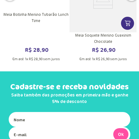
Meia Botinha Menino Tubarão Lunch
Time
DUTO
MAIS INFORMAÇÕES DO PRODUTO
VER MA
r
Meia Soquete Menino Guaxinim
Chocolate
R$
28
,
90
R$
26
,
90
Em até
1
x
R$
28
,
90
sem juros
Em até
1
x
R$
26
,
90
sem juros
Cadastre-se e receba novidades
Saiba também das promoções em primeira mão e ganhe
5% de desconto
Ok