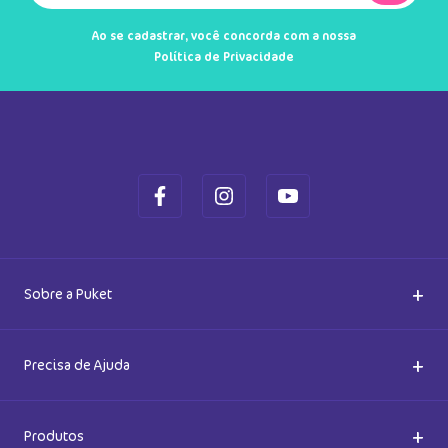
Ao se cadastrar, você concorda com a nossa
Política de Privacidade
+
Sobre a Puket
Quem somos
+
Precisa de Ajuda
Nossas Lojas
Dúvidas Frequentes
+
Produtos