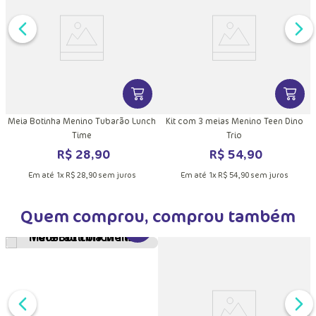
DUTO
MAIS INFORMAÇÕES DO PRODUTO
VER MAIS INFORMAÇÕES DO PRODU
VER MA
Meia Botinha Menino Tubarão Lunch
Kit com 3 meias Menino Teen Dino
Time
Trio
R$
28
,
90
R$
54
,
90
Em até
1
x
R$
28
,
90
sem juros
Em até
1
x
R$
54
,
90
sem juros
Quem comprou, comprou também
VER MAIS INFORMAÇÕES DO PRODU