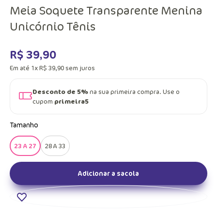
Meia Soquete Transparente Menina
Unicórnio Tênis
R$
39
,
90
Em até
1
x
R$
39
,
90
sem juros
Desconto de 5%
na sua primeira compra. Use o
cupom
primeira5
Tamanho
23 A 27
28 A 33
Adicionar a sacola