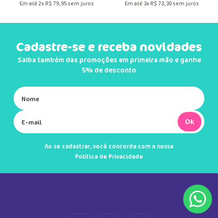
R$
159
,
90
R$
219
,
90
R$
219
,
90
Em até
2
x
R$
79
,
95
sem juros
Em até
3
x
R$
73
,
30
sem juros
Cadastre-se e receba novidades
Saiba também das promoções em primeira mão e ganhe
5% de desconto
Ok
Ao se cadastrar, você concorda com a nossa
Política de Privacidade