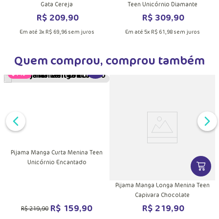
Pijama Manga Longa Soft Menina
Pijama Manga Longa Soft Menina
Gata Cereja
Teen Unicórnio Diamante
R$
209
,
90
R$
309
,
90
Em até
3
x
R$
69
,
96
sem juros
Em até
5
x
R$
61
,
98
sem juros
Quem comprou, comprou também
VER MAIS INFORMAÇÕES DO PRODU
-
27%
Pijama Manga Curta Menina Teen
Unicórnio Encantado
DUTO
MAIS INFORMAÇÕES DO PRODUTO
VER MA
Pijama Manga Longa Menina Teen
Capivara Chocolate