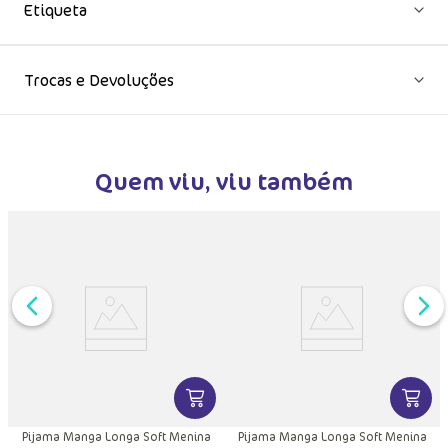
Etiqueta
Trocas e Devoluções
Quem viu, viu também
DUTO
MAIS INFORMAÇÕES DO PRODUTO
VER MAIS INFORMAÇÕES DO PRODU
VER MA