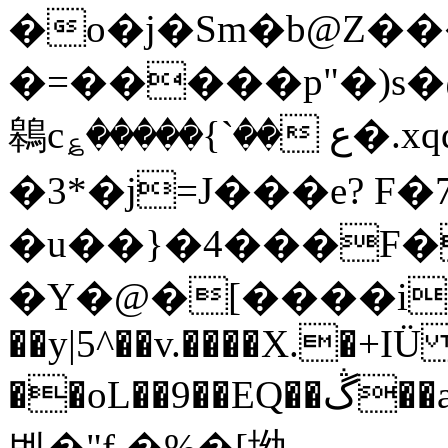
�o�j�Sm�b@Z��
�=�����p"�)s�
鷎c؏�����{`�� ع�.xqd{[��F-
�3*�j=J���e? 
�u��}�4���F�
�Y�@�[����i�٧�S
��y|5^��v.����X.�+I
��oL��9��EQ��ڴ��aM����[�1k�C�oj_�����X��&;l�N4\M��r6����u;���.��CH��BU���vI�,�
벮�"f �%�[坳