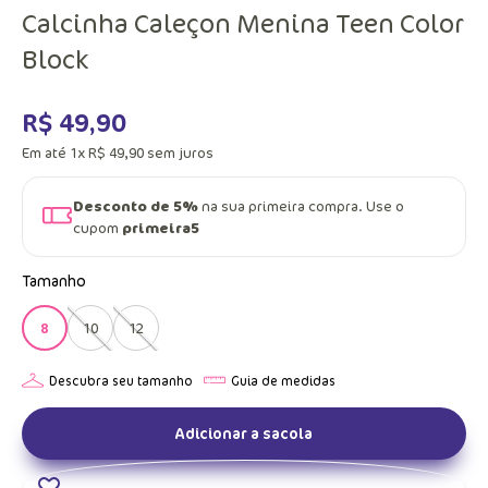
Calcinha Caleçon Menina Teen Color
Block
R$
49
,
90
Em até
1
x
R$
49
,
90
sem juros
Desconto de 5%
na sua primeira compra. Use o
cupom
primeira5
Tamanho
8
10
12
Adicionar a sacola