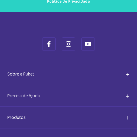
Política de Privacidade
+
Sobre a Puket
Quem somos
+
Precisa de Ajuda
Nossas Lojas
Dúvidas Frequentes
+
Produtos
Meias do Bem
Cashback Puket
Acessórios