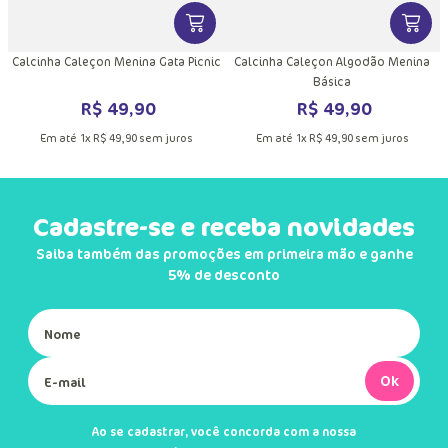
DUTO
MAIS INFORMAÇÕES DO PRODUTO
VER MAIS INFORMAÇÕES DO PRODU
VER MA
Calcinha Caleçon Menina Gata Picnic
Calcinha Caleçon Algodão Menina
Básica
R$
49
,
90
R$
49
,
90
Em até
1
x
R$
49
,
90
sem juros
Em até
1
x
R$
49
,
90
sem juros
Cadastre-se e receba novidades
Saiba também das promoções em primeira mão e ganhe
5% de desconto
Ok
Ao se cadastrar, você concorda com a nossa