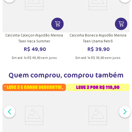
C
DUTO
MAIS INFORMAÇÕES DO PRODUTO
VER MAIS INFORMAÇÕES DO PRODU
VER MA
Calcinha Caleçon Algodão Menina
Calcinha Boneca Algodão Menina
Teen Vaca Summer
Teen Lhama Retrô
R$
49
,
90
R$
39
,
90
Em até
1
x
R$
49
,
90
sem juros
Em até
1
x
R$
39
,
90
sem juros
Quem comprou, comprou também