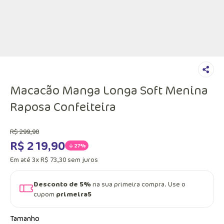
Macacão Manga Longa Soft Menina
Raposa Confeiteira
R$
299
,
90
R$
219
,
90
27%
Em até
3
x
R$
73
,
30
sem juros
Desconto de 5%
na sua primeira compra. Use o
cupom
primeira5
Tamanho