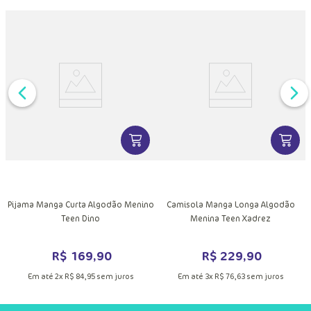
DUTO
VER MAIS INFORMAÇÕES DO PRODU
VER MA
MAIS INFORMAÇÕES DO PRODUTO
Pijama Manga Curta Algodão Menino
Camisola Manga Longa Algodão
Teen Dino
Menina Teen Xadrez
R$
169
,
90
R$
229
,
90
Em até
2
x
R$
84
,
95
sem juros
Em até
3
x
R$
76
,
63
sem juros