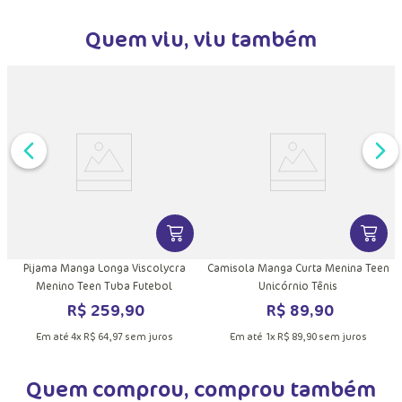
Quem viu, viu também
DUTO
MAIS INFORMAÇÕES DO PRODUTO
VER MAIS INFORMAÇÕES DO PRODU
VER MA
Pijama Manga Longa Viscolycra
Camisola Manga Curta Menina Teen
Menino Teen Tuba Futebol
Unicórnio Tênis
R$
259
,
90
R$
89
,
90
Em até
4
x
R$
64
,
97
sem juros
Em até
1
x
R$
89
,
90
sem juros
Quem comprou, comprou também