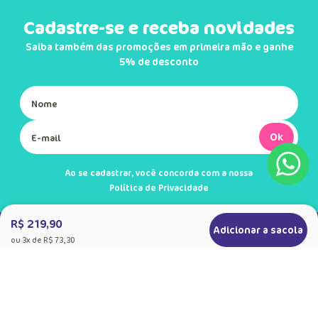
Cadastre-se e receba novidades
Saiba também das promoções em primeira mão e ganhe
5% de desconto
Ok
Ao se cadastrar, você concorda com a nossa
Política de Privacidade
R$ 219,90
Adicionar a sacola
ou
3
x de
R$ 73,30