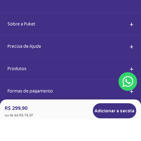
Cadastre-se e receba novidades
Saiba também das promoções em primeira mão e ganhe
5% de desconto
Ok
Ao se cadastrar, você concorda com a nossa
Política de Privacidade
R$ 299,90
Adicionar a sacola
ou
4
x de
R$ 74,97