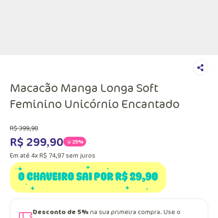
Macacão Manga Longa Soft
Feminino Unicórnio Encantado
R$
399
,
90
R$
299
,
90
25%
Em até
4
x
R$
74
,
97
sem juros
Desconto de 5%
na sua primeira compra. Use o