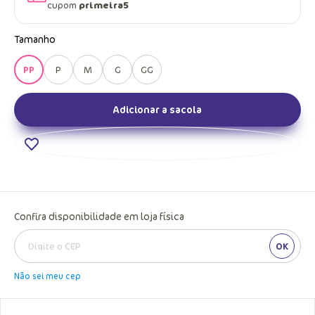
cupom
primeira5
Tamanho
PP
P
M
G
GG
Adicionar a sacola
Confira disponibilidade em loja física
OK
Não sei meu cep