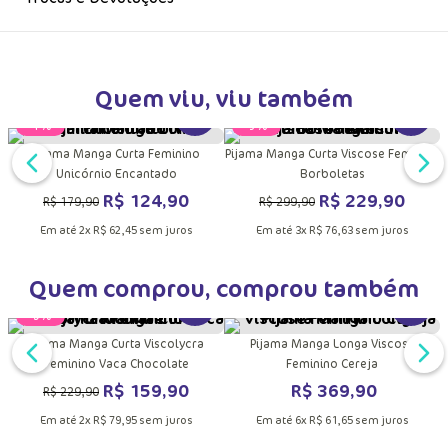
Trocas e Devoluções
Quem viu, viu também
P
DUTO
MAIS INFORMAÇÕES DO PRODUTO
VER MAIS INFORMAÇÕES DO PRODU
VER MA
Pijama Manga Curta Feminino
Pijama Manga Curta Viscose Feminino
Unicórnio Encantado
Borboletas
R$
124
,
90
R$
229
,
90
R$
179
,
90
R$
299
,
90