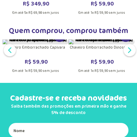
Chaveiro Emborrachado Capivara
DUTO
MAIS INFORMAÇÕES DO PRODUTO
VER MAIS INFORMAÇÕES DO PRODU
Manta com Capuz Soft Dino
Astronauta
R$
59
,
90
R$
349
,
90
Em até
1
x
R$
59
,
90
sem juros
Em até
5
x
R$
69
,
98
sem juros
Quem comprou, comprou também