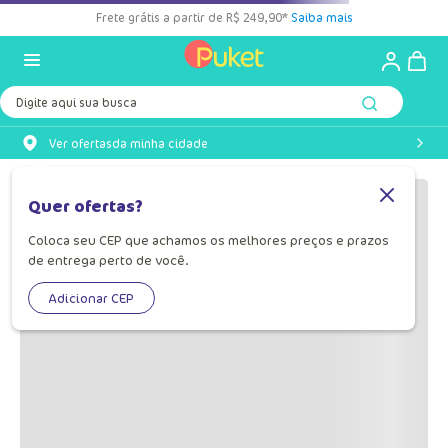
Frete grátis a partir de R$ 249,90*
Saiba mais
Digite aqui sua busca
Ver ofertas
da minha cidade
OOPS!
Quer ofertas?
Coloca seu CEP que achamos os melhores preços e prazos
Não encontramos nenhum resultado
de entrega perto de você.
para "
chapeu-bebe-menina-color-
block-110200444-452
"
Adicionar CEP
O que eu devo fazer?
Verifique os termos digitados.
Tente utilizar uma única palavra.
Utilize termos genéricos na busca.
Tente utilizar sinônimos do termo
desejado.