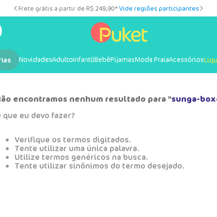
Frete grátis a partir de R$ 249,90*
Vide regiões participantes
Novidades
Adulto
Infantil
Bebê
Pijamas
Moda Praia
Acessórios
rias
Liq
ão encontramos nenhum resultado para "
sunga-box
 que eu devo fazer?
Verifique os termos digitados.
Tente utilizar uma única palavra.
Utilize termos genéricos na busca.
Tente utilizar sinônimos do termo desejado.