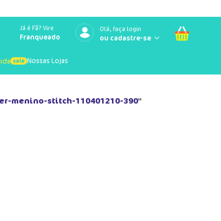
Já é Fã? Vire
Olá, faça login
Franqueado
Nossas Lojas
uida
er-menino-stitch-110401210-390
"