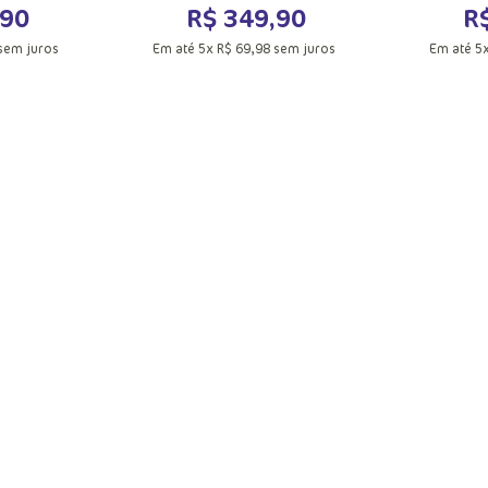
90
R$
349
,
90
R
sem juros
Em até
5
x
R$
69
,
98
sem juros
Em até
5
M
G
UN
acola
Adicionar a sacola
Adic