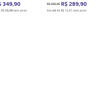
$
349
,
90
R$
289
,
90
R$
369
,
90
x
R$
69
,
98
sem juros
Em até
4
x
R$
72
,
47
sem juros
UN
PP
P
G
GG
ionar a sacola
Adicionar a sacola