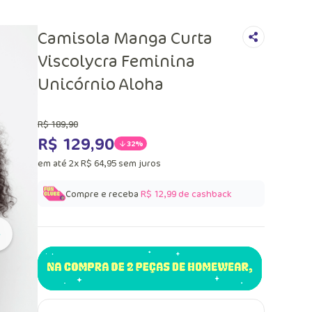
Camisola Manga Curta
Viscolycra Feminina
Unicórnio Aloha
R$
189
,
90
R$
129
,
90
32%
em até
2
x
R$
64
,
95
sem juros
Compre e receba
R$ 12,99
de cashback