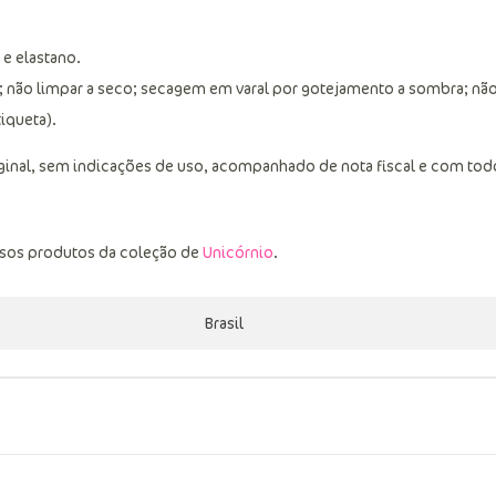
 e elastano.
; não limpar a seco; secagem em varal por gotejamento a sombra; nã
tiqueta).
ginal, sem indicações de uso, acompanhado de nota fiscal e com tod
ssos produtos da coleção de
Unicórnio
.
Brasil