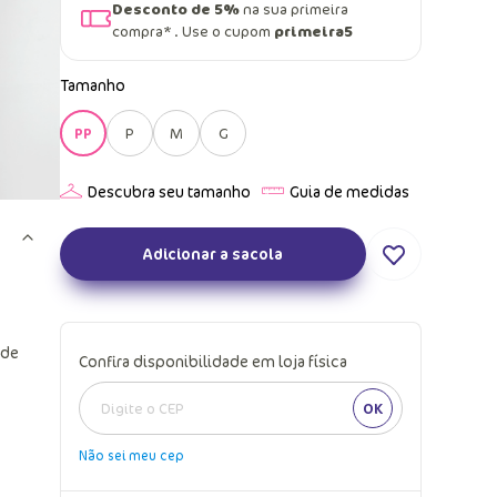
Desconto de 5%
na sua primeira
compra* . Use o cupom
primeira5
Tamanho
PP
P
M
G
Adicionar a sacola
 de
Confira disponibilidade em loja física
OK
Não sei meu cep