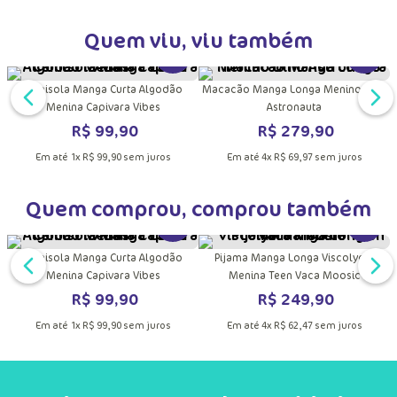
Quem viu, viu também
DUTO
MAIS INFORMAÇÕES DO PRODUTO
VER MAIS INFORMAÇÕES DO PRODU
VER MA
Camisola Manga Curta Algodão
Macacão Manga Longa Menino Dino
Menina Capivara Vibes
Astronauta
R$
99
,
90
R$
279
,
90
Em até
1
x
R$
99
,
90
sem juros
Em até
4
x
R$
69
,
97
sem juros