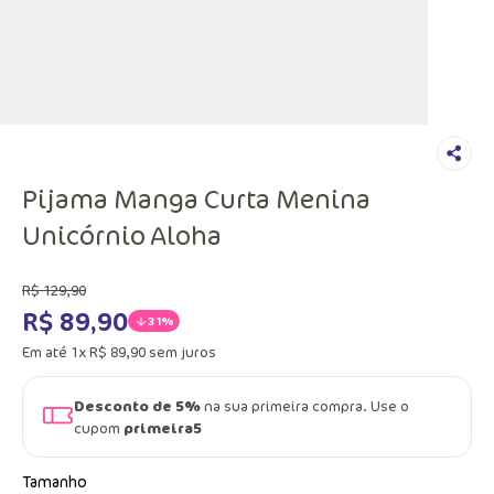
Pijama Manga Curta Menina
Unicórnio Aloha
R$
129
,
90
R$
89
,
90
31%
Em até
1
x
R$
89
,
90
sem juros
Desconto de 5%
na sua primeira compra. Use o
cupom
primeira5
Tamanho