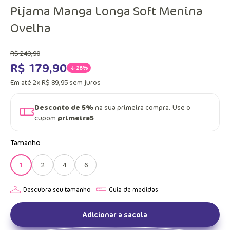
Pijama Manga Longa Soft Menina
Ovelha
R$
249
,
90
R$
179
,
90
28%
Em até
2
x
R$
89
,
95
sem juros
Desconto de 5%
na sua primeira compra. Use o
cupom
primeira5
Tamanho
1
2
4
6
Adicionar a sacola