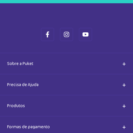
+
Sobre a Puket
Quem somos
+
Precisa de Ajuda
Nossas Lojas
Dúvidas Frequentes
+
Produtos
Meias do Bem
Cashback Puket
Acessórios
+
Formas de pagamento