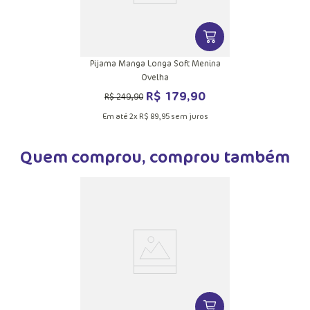
VER MAIS INFORMAÇ
Pijama Manga Longa Soft Menina
Ovelha
R$
179
,
90
R$
249
,
90
Em até
2
x
R$
89
,
95
sem juros
Quem comprou, comprou também