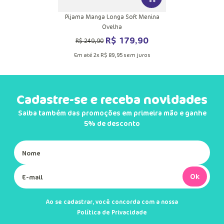
VER MAIS INFORMAÇ
Pijama Manga Longa Soft Menina
Ovelha
R$
179
,
90
R$
249
,
90
Em até
2
x
R$
89
,
95
sem juros
Cadastre-se e receba novidades
Saiba também das promoções em primeira mão e ganhe
5% de desconto
Ok
Ao se cadastrar, você concorda com a nossa
Política de Privacidade