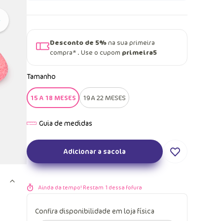
Desconto de 5%
na sua primeira
compra* . Use o cupom
primeira5
Tamanho
15 A 18 MESES
19 A 22 MESES
Adicionar a sacola
Ainda da tempo! Restam
1
dessa fofura
Confira disponibilidade em loja física