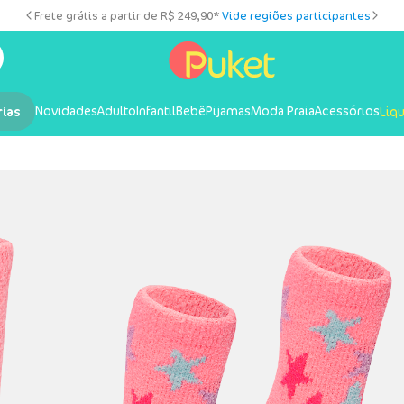
Frete grátis a partir de R$ 249,90*
Vide regiões participantes
Novidades
Adulto
Infantil
Bebê
Pijamas
Moda Praia
Acessórios
rias
Liq