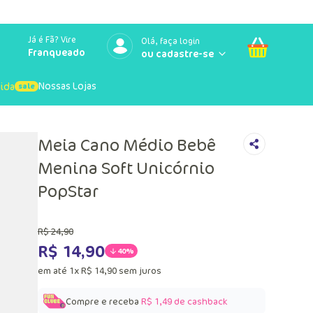
Já é Fã? Vire
Olá, faça login
Franqueado
Nossas Lojas
uida
Meia Cano Médio Bebê
Menina Soft Unicórnio
PopStar
R$
24
,
90
R$
14
,
90
40%
em até
1
x
R$
14
,
90
sem juros
Compre e receba
R$ 1,49
de cashback