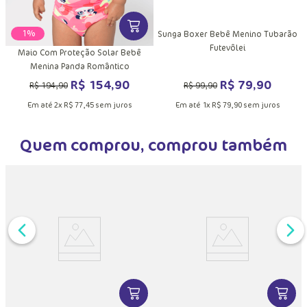
VER MAIS INFORMAÇÕES DO PRODU
-
21%
Sunga Boxer Bebê Menino Tubarão
Futevôlei
Maio Com Proteção Solar Bebê
Menina Panda Romântico
R$
79
,
90
R$
154
,
90
R$
99
,
90
R$
194
,
90
Em até
1
x
R$
79
,
90
sem juros
Em até
2
x
R$
77
,
45
sem juros
Quem comprou, comprou também
DUTO
MAIS INFORMAÇÕES DO PRODUTO
VER MAIS INFORMAÇÕES DO PRODU
VER MA