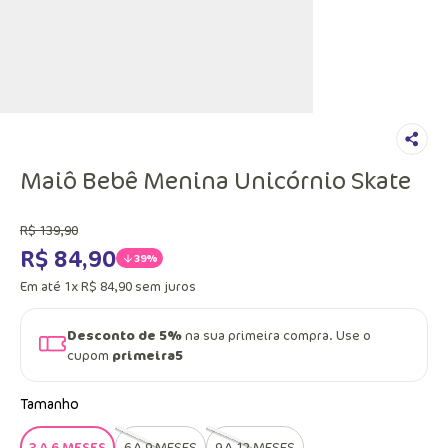
Maiô Bebê Menina Unicórnio Skate
R$
139
,
90
R$
84
,
90
39%
Em até
1
x
R$
84
,
90
sem juros
Desconto de 5%
na sua primeira compra. Use o
cupom
primeira5
Tamanho
3 A 6 MESES
6 A 9 MESES
9 A 12 MESES