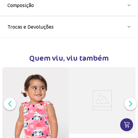
Composição
Trocas e Devoluções
Quem viu, viu também
DUTO
MAIS INFORMAÇÕES DO PRODUTO
VER MA