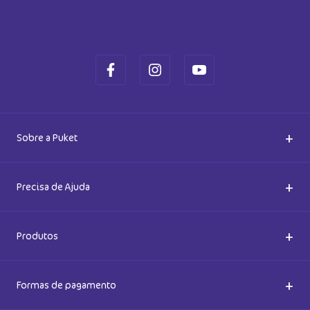
+
Sobre a Puket
Quem somos
+
Precisa de Ajuda
Nossas Lojas
Dúvidas Frequentes
+
Produtos
Meias do Bem
Cashback Puket
Acessórios
+
Formas de pagamento
Happy Friday 2026