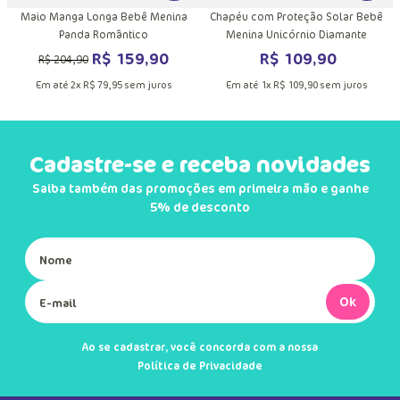
o
Maio Manga Longa Bebê Menina
Chapéu com Proteção Solar Bebê
Panda Romântico
Menina Unicórnio Diamante
R$
159
,
90
R$
109
,
90
R$
204
,
90
Em até
2
x
R$
79
,
95
sem juros
Em até
1
x
R$
109
,
90
sem juros
Cadastre-se e receba novidades
Saiba também das promoções em primeira mão e ganhe
5% de desconto
Ok
Ao se cadastrar, você concorda com a nossa
Política de Privacidade