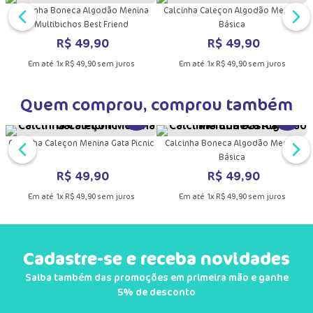
DUTO
MAIS INFORMAÇÕES DO PRODUTO
VER MAIS INFORMAÇÕES DO PRODU
VER MA
o
Calcinha Boneca Algodão Menina
Calcinha Caleçon Algodão Menina
Multibichos Best Friend
Básica
R$
49
,
90
R$
49
,
90
Em até
1
x
R$
49
,
90
sem juros
Em até
1
x
R$
49
,
90
sem juros
Quem comprou, comprou também