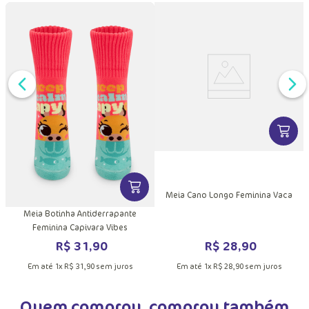
Quem viu, viu também
DUTO
MAIS INFORMAÇÕES DO PRODUTO
VER MA
VER MAIS INFORMAÇÕES DO PRODU
a
Meia Cano Longo Feminina Vaca
Meia Botinha Antiderrapante
Feminina Capivara Vibes
R$
28
,
90
R$
31
,
90
Em até
1
x
R$
28
,
90
sem juros
Em até
1
x
R$
31
,
90
sem juros