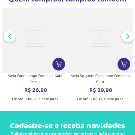
Quem comprou, comprou também
DUTO
MAIS INFORMAÇÕES DO PRODUTO
VER MAIS INFORMAÇÕES DO PRODU
VER MA
Meia Cano Longo Feminina Gata
Meia Soquete Chinelinho Feminino
Cereja
Gata
R$
26
,
90
R$
39
,
90
Em até
1
x
R$
26
,
90
sem juros
Em até
1
x
R$
39
,
90
sem juros