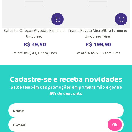
R$
49
,
90
R$
59
,
90
Em até
1
x
R$
49
,
90
sem juros
Em até
1
x
R$
59
,
90
sem juros
Quem comprou, comprou também
C
DUTO
MAIS INFORMAÇÕES DO PRODUTO
VER MAIS INFORMAÇÕES DO PRODU
VER MA
Calcinha Caleçon Algodão Feminina
Pijama Regata Microfibra Feminino
Unicórnio
Unicórnio Tênis
R$
49
,
90
R$
199
,
90
Em até
1
x
R$
49
,
90
sem juros
Em até
3
x
R$
66
,
63
sem juros