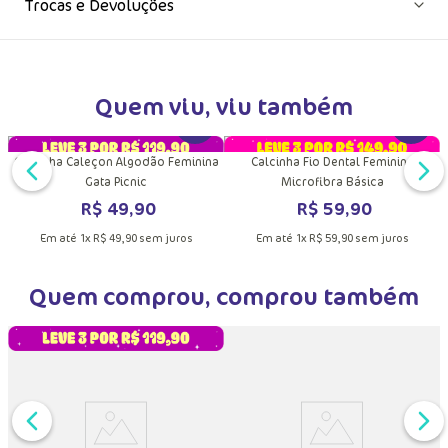
Trocas e Devoluções
Quem viu, viu também
DUTO
MAIS INFORMAÇÕES DO PRODUTO
VER MAIS INFORMAÇÕES DO PRODU
VER MA
na
Calcinha Caleçon Algodão Feminina
Calcinha Fio Dental Feminina
Gata Picnic
Microfibra Básica