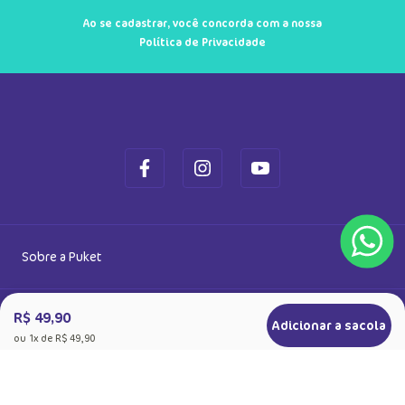
Cadastre-se e receba novidades
Saiba também das promoções em primeira mão e ganhe
5% de desconto
Ok
Ao se cadastrar, você concorda com a nossa
Política de Privacidade
R$ 49,90
Adicionar a sacola
ou
1
x de
R$ 49,90