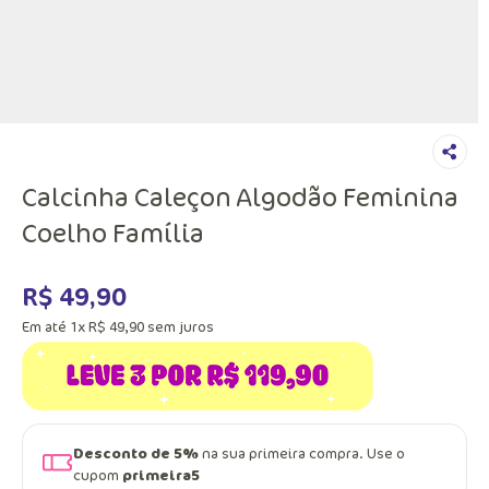
Calcinha Caleçon Algodão Feminina
Coelho Família
R$
49
,
90
Em até
1
x
R$
49
,
90
sem juros
Desconto de 5%
na sua primeira compra. Use o
cupom
primeira5