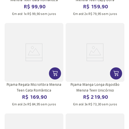
R$
99
,
90
R$
159
,
90
Em até
1
x
R$
99
,
90
sem juros
Em até
2
x
R$
79
,
95
sem juros
VER MAIS INFORMAÇÕES DO PRODU
VER MA
Pijama Regata Microfibra Menina
Pijama Manga Longa Algodão
Teen Gata Romântica
Menina Teen Unicórnio
R$
169
,
90
R$
219
,
90
Em até
2
x
R$
84
,
95
sem juros
Em até
3
x
R$
73
,
30
sem juros