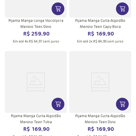
VER MAIS INFORMAÇÕES DO PRODU
VER MA
Pijama Manga Longa Viscolycra
Pijama Manga Curta Algodão
Menino Teen Dino
Menino Teen Capy Bora
R$
259
,
90
R$
169
,
90
Em até
4
x
R$
64
,
97
sem juros
Em até
2
x
R$
84
,
95
sem juros
VER MAIS INFORMAÇÕES DO PRODU
VER MA
Pijama Manga Curta Algodão
Pijama Manga Curta Algodão
Menino Teen Tuba
Menino Teen Dino
R$
169
,
90
R$
169
,
90