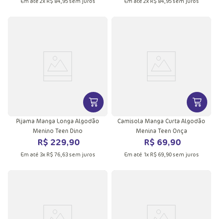
Em até
2
x
R$
84
,
95
sem juros
Em até
2
x
R$
84
,
95
sem juros
VER MAIS INFORMAÇÕES DO PRODU
VER MA
Pijama Manga Longa Algodão
Camisola Manga Curta Algodão
Menino Teen Dino
Menina Teen Onça
R$
229
,
90
R$
69
,
90
Em até
3
x
R$
76
,
63
sem juros
Em até
1
x
R$
69
,
90
sem juros