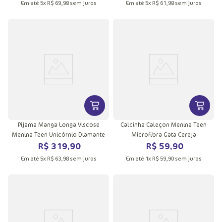
Em até
5
x
R$
69
,
98
sem juros
Em até
5
x
R$
61
,
98
sem juros
VER MAIS INFORMAÇÕES DO PRODU
VER MA
Pijama Manga Longa Viscose
Calcinha Caleçon Menina Teen
Menina Teen Unicórnio Diamante
Microfibra Gata Cereja
R$
319
,
90
R$
59
,
90
Em até
5
x
R$
63
,
98
sem juros
Em até
1
x
R$
59
,
90
sem juros