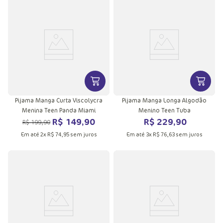
VER MAIS INFORMAÇÕES DO PRODU
VER MA
Pijama Manga Curta Viscolycra
Pijama Manga Longa Algodão
Menina Teen Panda Miami
Menino Teen Tuba
R$
149
,
90
R$
229
,
90
R$
199
,
90
Em até
2
x
R$
74
,
95
sem juros
Em até
3
x
R$
76
,
63
sem juros