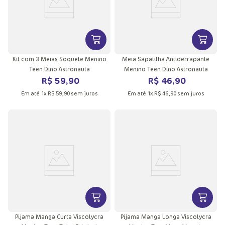
VER MAIS INFORMAÇÕES DO PRODU
VER MA
Kit com 3 Meias Soquete Menino
Meia Sapatilha Antiderrapante
Teen Dino Astronauta
Menino Teen Dino Astronauta
R$
59
,
90
R$
46
,
90
Em até
1
x
R$
59
,
90
sem juros
Em até
1
x
R$
46
,
90
sem juros
VER MAIS INFORMAÇÕES DO PRODU
VER MA
Pijama Manga Curta Viscolycra
Pijama Manga Longa Viscolycra