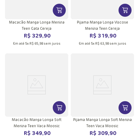
VER MAIS INFORMAÇÕES DO PRODU
VER MA
Macacão Manga Longa Menina
Pijama Manga Longa Viscose
Teen Gata Cereja
Menina Teen Cereja
R$
329
,
90
R$
319
,
90
Em até
5
x
R$
65
,
98
sem juros
Em até
5
x
R$
63
,
98
sem juros
VER MAIS INFORMAÇÕES DO PRODU
VER MA
Macacão Manga Longa Soft
Pijama Manga Longa Soft Menina
Menina Teen Vaca Moosic
Teen Vaca Moosic
R$
349
,
90
R$
309
,
90