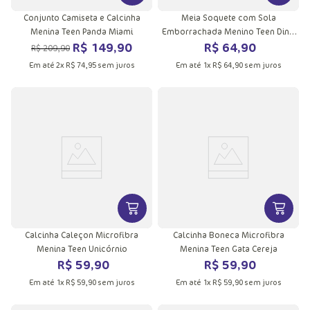
Conjunto Camiseta e Calcinha
Meia Soquete com Sola
Menina Teen Panda Miami
Emborrachada Menino Teen Dino
R$
149
,
90
R$
64
,
90
Astronauta
R$
209
,
90
Em até
2
x
R$
74
,
95
sem juros
Em até
1
x
R$
64
,
90
sem juros
VER MAIS INFORMAÇÕES DO PRODU
VER MA
Calcinha Caleçon Microfibra
Calcinha Boneca Microfibra
Menina Teen Unicórnio
Menina Teen Gata Cereja
R$
59
,
90
R$
59
,
90
Em até
1
x
R$
59
,
90
sem juros
Em até
1
x
R$
59
,
90
sem juros