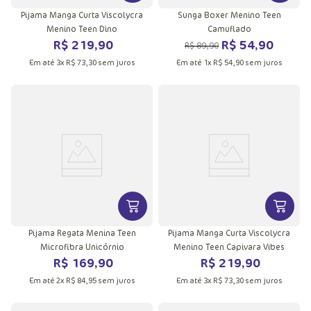
Pijama Manga Curta Viscolycra
Sunga Boxer Menino Teen
Menino Teen Dino
Camuflado
R$
219
,
90
R$
54
,
90
R$
89
,
90
Em até
3
x
R$
73
,
30
sem juros
Em até
1
x
R$
54
,
90
sem juros
VER MAIS INFORMAÇÕES DO PRODU
VER MA
Pijama Regata Menina Teen
Pijama Manga Curta Viscolycra
Microfibra Unicórnio
Menino Teen Capivara Vibes
R$
169
,
90
R$
219
,
90
Em até
2
x
R$
84
,
95
sem juros
Em até
3
x
R$
73
,
30
sem juros