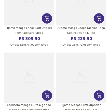
VER MAIS INFORMAÇÕES DO PRODU
VER MA
Pijama Manga Longa Soft Unissex
Pijama Manga Longa Menina Teen
Teen Capivara Vibes
Guerreiras do K-Pop
R$
309
,
90
R$
239
,
90
Em até
5
x
R$
61
,
98
sem juros
Em até
3
x
R$
79
,
96
sem juros
VER MAIS INFORMAÇÕES DO PRODU
VER MA
Camisola Manga Curta Algodão
Pijama Manga Curta Algodão
Menina Teen Gata Romântica
Menina Teen Capy Bora