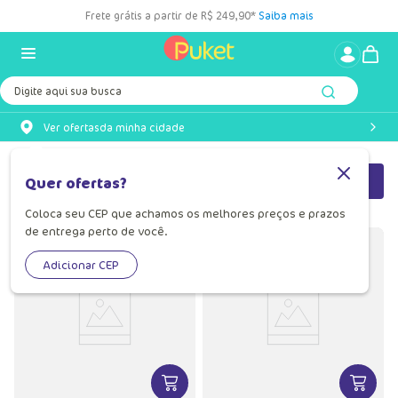
Frete grátis a partir de R$ 249,90*
Saiba mais
Digite aqui sua busca
Ver ofertas
da minha cidade
Filtrar
Mais Recentes
Quer ofertas?
Coloca seu CEP que achamos os melhores preços e prazos
de entrega perto de você.
Adicionar CEP
VER MAIS INFORMAÇÕES DO PRODU
VER MA