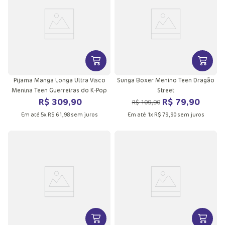
VER MAIS INFORMAÇÕES DO PRODU
VER MA
Pijama Manga Longa Ultra Visco
Sunga Boxer Menino Teen Dragão
Menina Teen Guerreiras do K-Pop
Street
R$
309
,
90
R$
79
,
90
R$
109
,
90
Em até
5
x
R$
61
,
98
sem juros
Em até
1
x
R$
79
,
90
sem juros
VER MAIS INFORMAÇÕES DO PRODU
VER MA