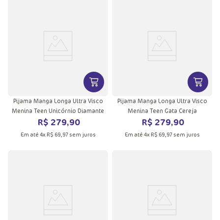
VER MAIS INFORMAÇÕES DO PRODU
VER MA
Pijama Manga Longa Ultra Visco
Pijama Manga Longa Ultra Visco
Menina Teen Unicórnio Diamante
Menina Teen Gata Cereja
R$
279
,
90
R$
279
,
90
Em até
4
x
R$
69
,
97
sem juros
Em até
4
x
R$
69
,
97
sem juros